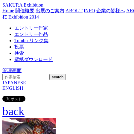
SAKURA Exhibition
Home
開催概要
出展のご案内
ABOUT
INFO
企業の皆様へ
AR
桜 Exhibition 2014
エントリー作家
エントリー作品
Tumblr リンク集
投票
検索
壁紙ダウンロード
管理画面
search
JAPANESE
ENGLISH
back