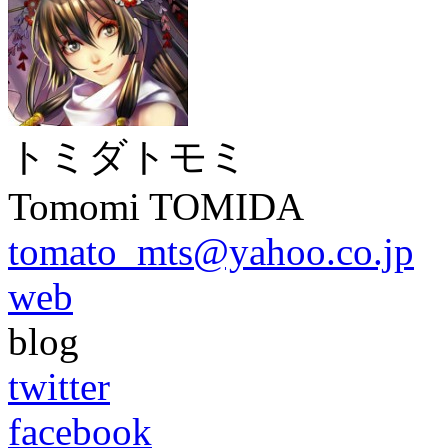
トミダトモミ
Tomomi TOMIDA
tomato_mts@yahoo.co.jp
web
blog
twitter
facebook