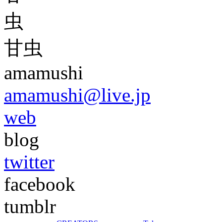
甘虫
amamushi
amamushi@live.jp
web
blog
twitter
facebook
tumblr