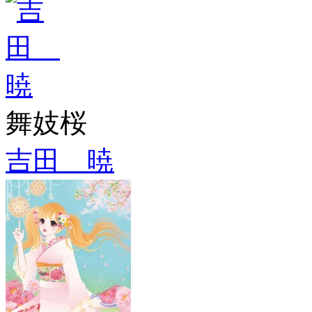
舞妓桜
吉田 暁