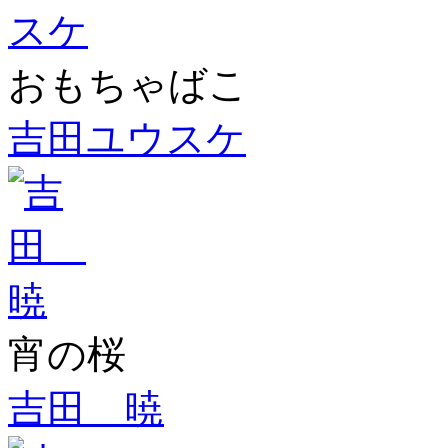
おもちゃばこ
吉田ユウスケ
宵の桜
吉田 暁