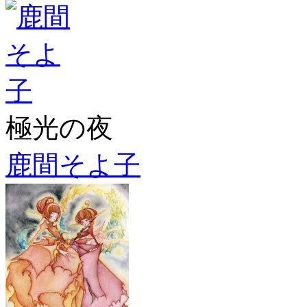
極光の夜
鹿間そよ子