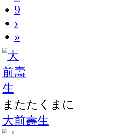
9
›
»
またたくまに
大前壽生