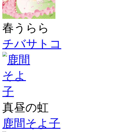
春うらら
チバサトコ
真昼の虹
鹿間そよ子