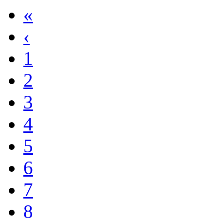
«
‹
1
2
3
4
5
6
7
8